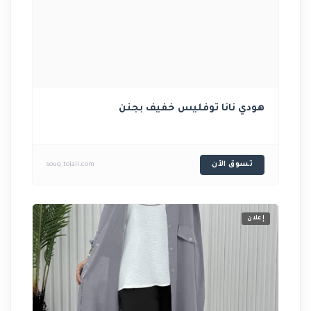
هودي نانا توفليس خفيف بجنن
تسوق الآن
souq.toiall.com
إعلان