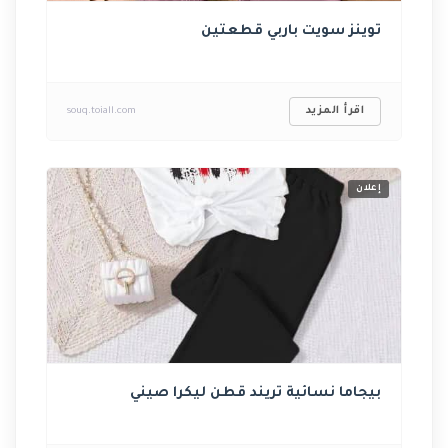
توينز سويت باربي قطعتين
اقرأ المزيد
souq.toiall.com
إعلان
بيجاما نسائية تريند قطن ليكرا صيني