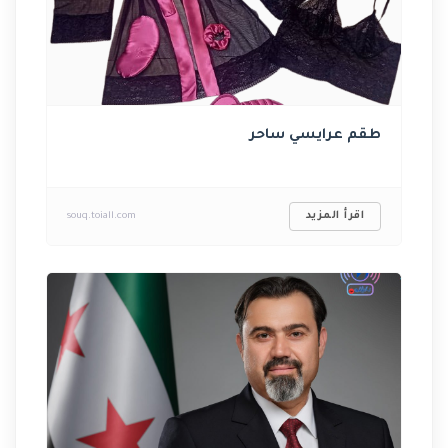
طقم عرايسي ساحر
اقرأ المزيد
souq.toiall.com