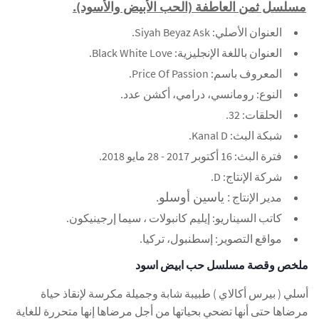
مسلسل ثمن العاطفة (الحب الأبيض والأسود).
العنوان الأصلي: Siyah Beyaz Ask.
العنوان باللغة الإنجليزية: Black White Love.
المعروف باسم: Price Of Passion.
النوع: رومانسي، درامي، أكشن عدد.
الحلقات: 32.
شبكة البث: Kanal D.
فترة البث: 16 أكتوبر 2017 - 28 مايو 2018.
شركة الإنتاج: D.
: ياسين أوسلو.
مدير الإنتاج
كاتب السيناريو: إيليم كانبولات ، سيما إرجينيكون.
مواقع التصوير: إسطنبول، تركيا.
ملخص وقصة مسلسل حب ابيض اسود
أسلي ( بيرس أكالاي ) طبيبة شابة وجميلة مكرسة لإنقاذ حياة
مرضاها حتى أنها تضحي بحياتها من أجل مرضاها إنها متحررة للغاية