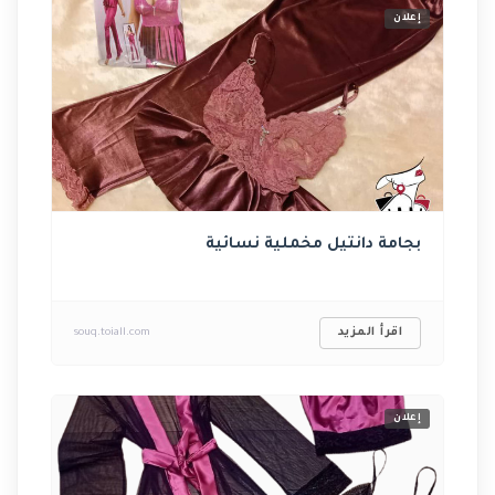
إعلان
بجامة دانتيل مخملية نسائية
اقرأ المزيد
souq.toiall.com
إعلان