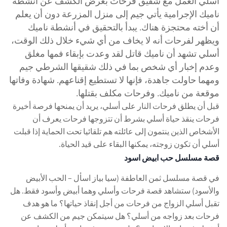
أسلي العمل مع شقيق فرحات بغرض الكشف عن أنشطة
ناميك الإجرامية يأتي جيم إلى منزل المزرعة دون أن يعلم
أن أخته محتجزة هناك. يبدأ بالتحقيق في أنشطة ناميك
ويظهر لفرحات أنه لا يخاف من أي شيء
خلال ذلك الوقت،
أسلي تشهد أن ناميك قاتل لقد وعدت بإبقاء فمها مغلق
وعدم إخبار أي شخص بما في ذلك شقيقها الشرطي جيم
ومهما حاولت جاهدة، فإنها لا تستطيع إقناعهم. شهادة وفاتها
موقعة من ناميك. وفرحات مكلف بقتلها.
قبل أن يطلق فرحات النار على أسلي، يريد أن يمنحها فرصة أخيرة
فرحات ينقذ حياة أسلي بشرط أن تتزوجها فرحات يعرف أن
الأشخاص الذين ينتمون إلى عائلته هم تلقائيا تحت الحماية إذا قبلت
أسلي أن تكون زوجته، يمكنها البقاء على قيد الحياة.
قصة مسلسل حب ابيض اسود
في قصة مسلسل ثمن العاطفة (سيا بياز اسأل – الحب الأبيض
والأسود) ستشاهد قصة فرحات وأسلي وهما أبيض وأسود فقط. هل
تقبل أسلي الزواج من فرحات من أجل إنقاذ حياتها؟ ما هو هدف
فرحات بعد زواجه من أسلي؟ هل سيتمكن جيم من الكشف عن