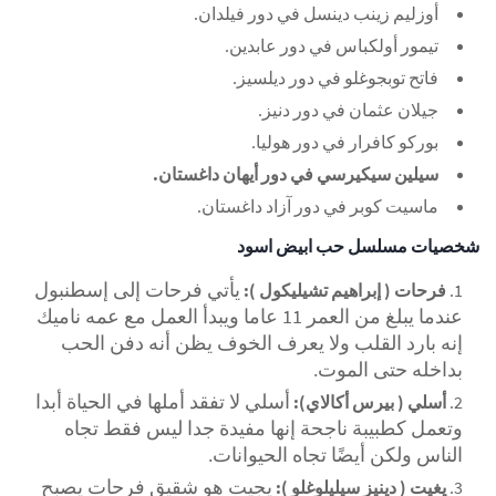
أوزليم زينب دينسل في دور فيلدان.
تيمور أولكباس في دور عابدين.
فاتح توبجوغلو في دور ديلسيز.
جيلان عثمان في دور دنيز.
بوركو كافرار في دور هوليا.
سيلين سيكيرسي في دور أيهان داغستان.
ماسيت كوبر في دور آزاد داغستان.
شخصيات مسلسل حب ابيض اسود
يأتي فرحات إلى إسطنبول
فرحات ( إبراهيم تشيليكول ):
عندما يبلغ من العمر 11 عاما ويبدأ العمل مع عمه ناميك
إنه بارد القلب ولا يعرف الخوف يظن أنه دفن الحب
بداخله حتى الموت.
أسلي لا تفقد أملها في الحياة أبدا
أسلي ( بيرس أكالاي):
وتعمل كطبيبة ناجحة إنها مفيدة جدا ليس فقط تجاه
الناس ولكن أيضًا تجاه الحيوانات.
يجيت هو شقيق فرحات يصبح
يغيت ( دينيز سيليلوغلو ):