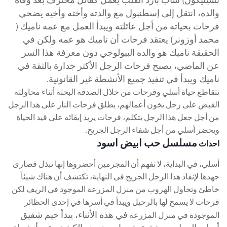
والده، انتقل إلى إسطنبول مع والدته وأخته وأخيه يضحي
فرحات بحياته من أجل عائلته ويبدأ العمل مع عمه ناميك (
محمد أوزونر) يعتقد فرحات أن ناميك هو عمه ولكن في
الحقيقة ناميك هو والده البيولوجي دون معرفة هذا السر
عن الماضي، يصبح فرحات الرجل الأكثر جدارة بالثقة في
ناميك ويبدأ في تنفيذ جميع الأنشطة غير القانونية.
تتقاطع حياة أسلي وفرحات من خلال الصدفة البحتة أثناء محاولته
القبض على رجل يخون أعمالهم، يطلق فرحات النار على هذا الرجل
من أجل جعل هذا الرجل يتكلم، فرحات يريد إبقائه على قيد الحياة
ويحضر أسلي من أجل شفاء الرجل الجريح.
مسلسل حب ابيض اسود
احداث
أسلي، في البداية، لا تفهم أن المجرمين أحضروها إنها تبذل قصارى
جهدها لإنقاذ هذا الرجل الجريح في النهاية، تكتشف أن هناك شيئاً
خاطئ وتحاول الهروب من منزل المزرعة الموجود في الريف لكن
فرحات لا يسمح لها بالرحيل ويبدأ في أسرها في إحدى الحظائر
في هذه الأثناء، يبدأ جيم شقيق
الموجودة في منزل المزرعة